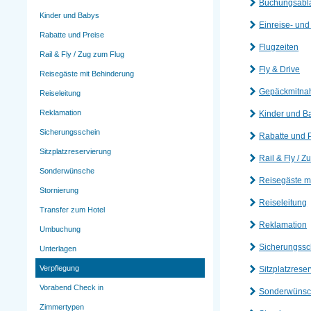
Buchungsabl
Kinder und Babys
Einreise- un
Rabatte und Preise
Flugzeiten
Rail & Fly / Zug zum Flug
Fly & Drive
Reisegäste mit Behinderung
Gepäckmitn
Reiseleitung
Reklamation
Kinder und B
Sicherungsschein
Rabatte und 
Sitzplatzreservierung
Rail & Fly / 
Sonderwünsche
Reisegäste m
Stornierung
Reiseleitung
Transfer zum Hotel
Reklamation
Umbuchung
Sicherungssc
Unterlagen
Verpflegung
Sitzplatzrese
Vorabend Check in
Sonderwüns
Zimmertypen