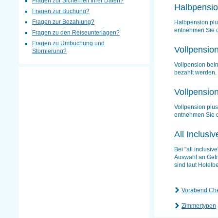
Fragen zur Sicherheit Ihrer Daten?
Halbpensio
Fragen zur Buchung?
Fragen zur Bezahlung?
Halbpension plu
entnehmen Sie d
Fragen zu den Reiseunterlagen?
Fragen zu Umbuchung und
Vollpensio
Stornierung?
Vollpension bei
bezahlt werden.
Vollpensio
Vollpension plus
entnehmen Sie d
All Inclusiv
Bei "all inclusi
Auswahl an Getr
sind laut Hotelb
Vorabend Che
Zimmertypen