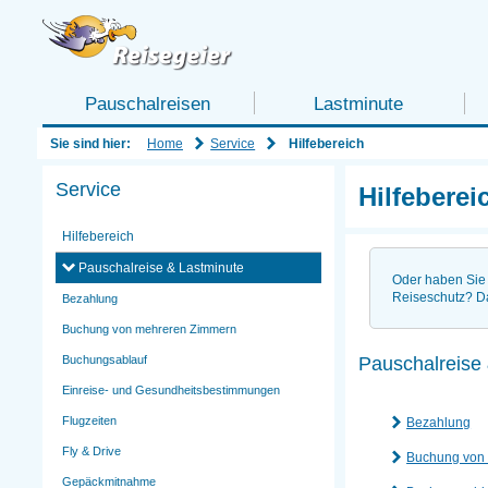
Pauschalreisen
Lastminute
Home
Service
Sie sind hier:
Hilfebereich
Service
Hilfeberei
Hilfebereich
Pauschalreise & Lastminute
Oder haben Sie 
Reiseschutz? D
Bezahlung
Buchung von mehreren Zimmern
Pauschalreise
Buchungsablauf
Einreise- und Gesundheitsbestimmungen
Flugzeiten
Bezahlung
Fly & Drive
Buchung von
Gepäckmitnahme