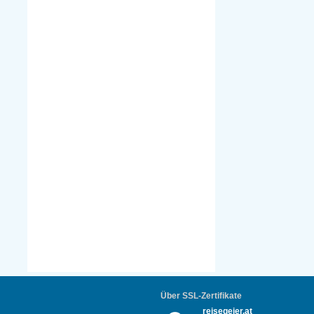
Über SSL-Zertifikate
reisegeier.at