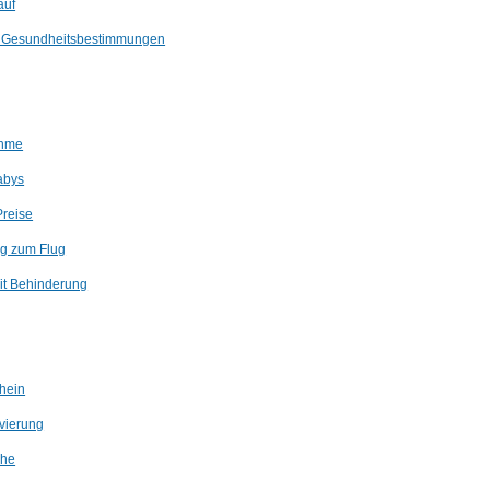
auf
d Gesundheitsbestimmungen
ahme
abys
Preise
Zug zum Flug
it Behinderung
hein
rvierung
che