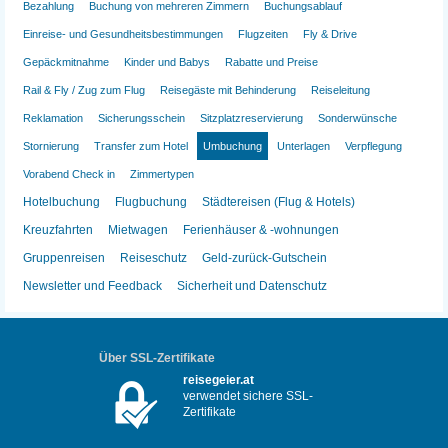
Bezahlung
Buchung von mehreren Zimmern
Buchungsablauf
Einreise- und Gesundheitsbestimmungen
Flugzeiten
Fly & Drive
Gepäckmitnahme
Kinder und Babys
Rabatte und Preise
Rail & Fly / Zug zum Flug
Reisegäste mit Behinderung
Reiseleitung
Reklamation
Sicherungsschein
Sitzplatzreservierung
Sonderwünsche
Stornierung
Transfer zum Hotel
Umbuchung
Unterlagen
Verpflegung
Vorabend Check in
Zimmertypen
Hotelbuchung
Flugbuchung
Städtereisen (Flug & Hotels)
Kreuzfahrten
Mietwagen
Ferienhäuser & -wohnungen
Gruppenreisen
Reiseschutz
Geld-zurück-Gutschein
Newsletter und Feedback
Sicherheit und Datenschutz
Über SSL-Zertifikate
reisegeier.at
verwendet sichere SSL-
Zertifikate