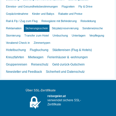
Einreise- und Gesundheitsbestimmungen
Flugzeiten
Fly & Drive
Gepäckmitnahme
Kinder und Babys
Rabatte und Preise
Rail & Fly / Zug zum Flug
Reisegäste mit Behinderung
Reiseleitung
Reklamation
Sicherungsschein
Sitzplatzreservierung
Sonderwünsche
Stornierung
Transfer zum Hotel
Umbuchung
Unterlagen
Verpflegung
Vorabend Check in
Zimmertypen
Hotelbuchung
Flugbuchung
Städtereisen (Flug & Hotels)
Kreuzfahrten
Mietwagen
Ferienhäuser & -wohnungen
Gruppenreisen
Reiseschutz
Geld-zurück-Gutschein
Newsletter und Feedback
Sicherheit und Datenschutz
Über SSL-Zertifikate
reisegeier.at
verwendet sichere SSL-
Zertifikate