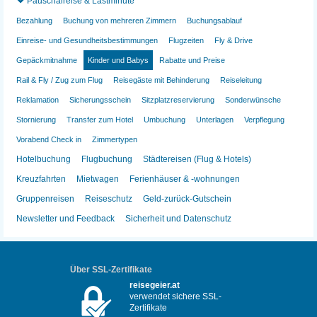
Pauschalreise & Lastminute
Bezahlung
Buchung von mehreren Zimmern
Buchungsablauf
Einreise- und Gesundheitsbestimmungen
Flugzeiten
Fly & Drive
Gepäckmitnahme
Kinder und Babys
Rabatte und Preise
Rail & Fly / Zug zum Flug
Reisegäste mit Behinderung
Reiseleitung
Reklamation
Sicherungsschein
Sitzplatzreservierung
Sonderwünsche
Stornierung
Transfer zum Hotel
Umbuchung
Unterlagen
Verpflegung
Vorabend Check in
Zimmertypen
Hotelbuchung
Flugbuchung
Städtereisen (Flug & Hotels)
Kreuzfahrten
Mietwagen
Ferienhäuser & -wohnungen
Gruppenreisen
Reiseschutz
Geld-zurück-Gutschein
Newsletter und Feedback
Sicherheit und Datenschutz
Über SSL-Zertifikate
reisegeier.at
verwendet sichere SSL-
Zertifikate