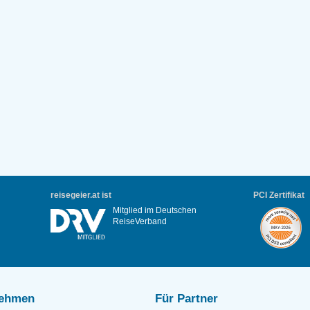
reisegeier.at ist
PCI Zertifikat
Mitglied im Deutschen
ReiseVerband
nehmen
Für Partner