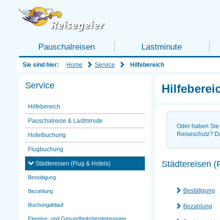
Pauschalreisen
Lastminute
Home
Service
Sie sind hier:
Hilfebereich
Service
Hilfeberei
Hilfebereich
Pauschalreise & Lastminute
Oder haben Sie 
Reiseschutz? D
Hotelbuchung
Flugbuchung
Städtereisen (
Städtereisen (Flug & Hotels)
Bestätigung
Bestätigung
Bezahlung
Buchungablauf
Bezahlung
Einreise- und Gesundheitsbestimmungen