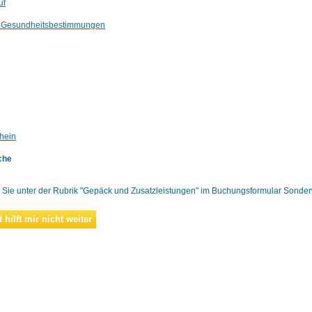
uf
d Gesundheitsbestimmungen
hein
che
 Sie unter der Rubrik "Gepäck und Zusatzleistungen" im Buchungsformular Sonder
 hilft mir nicht weiter