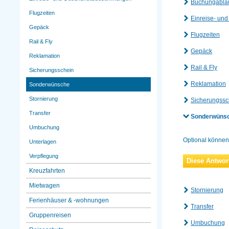
Buchungabla
Flugzeiten
Einreise- un
Gepäck
Flugzeiten
Rail & Fly
Gepäck
Reklamation
Rail & Fly
Sicherungsschein
Reklamation
Sonderwünsche
Stornierung
Sicherungssc
Transfer
Sonderwüns
Umbuchung
Optional können
Unterlagen
Verpflegung
Diese Antwort
Kreuzfahrten
Mietwagen
Stornierung
Ferienhäuser & -wohnungen
Transfer
Gruppenreisen
Umbuchung