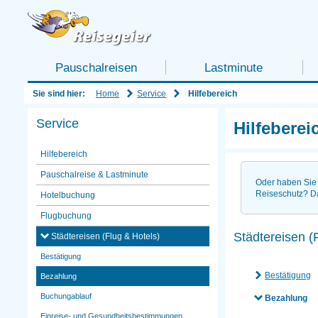
Pauschalreisen
Lastminute
Home
Service
Sie sind hier:
Hilfebereich
Service
Hilfeberei
Hilfebereich
Pauschalreise & Lastminute
Oder haben Sie 
Reiseschutz? D
Hotelbuchung
Flugbuchung
Städtereisen (
Städtereisen (Flug & Hotels)
Bestätigung
Bestätigung
Bezahlung
Buchungablauf
Bezahlung
Einreise- und Gesundheitsbestimmungen