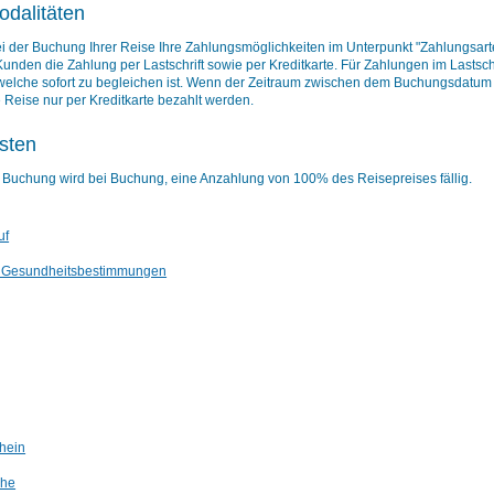
dalitäten
i der Buchung Ihrer Reise Ihre Zahlungsmöglichkeiten im Unterpunkt "Zahlungsar
unden die Zahlung per Lastschrift sowie per Kreditkarte. Für Zahlungen im Lastsc
 welche sofort zu begleichen ist. Wenn der Zeitraum zwischen dem Buchungsdatum
e Reise nur per Kreditkarte bezahlt werden.
isten
ni Buchung wird bei Buchung, eine Anzahlung von 100% des Reisepreises fällig.
uf
d Gesundheitsbestimmungen
hein
che