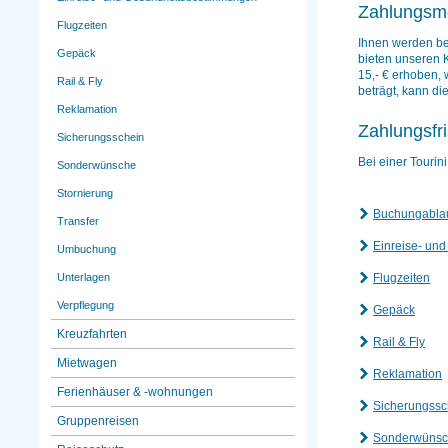
Zahlungsmo
Flugzeiten
Ihnen werden be
Gepäck
bieten unseren K
15,- € erhoben,
Rail & Fly
beträgt, kann di
Reklamation
Zahlungsfr
Sicherungsschein
Bei einer Touri
Sonderwünsche
Stornierung
Buchungabla
Transfer
Einreise- un
Umbuchung
Flugzeiten
Unterlagen
Verpflegung
Gepäck
Kreuzfahrten
Rail & Fly
Mietwagen
Reklamation
Ferienhäuser & -wohnungen
Sicherungssc
Gruppenreisen
Sonderwüns