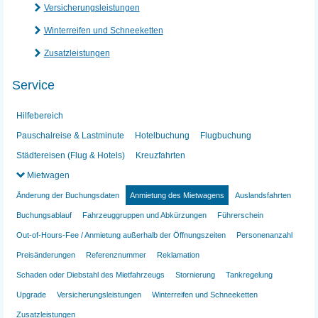
Versicherungsleistungen
Winterreifen und Schneeketten
Zusatzleistungen
Service
Hilfebereich
Pauschalreise & Lastminute
Hotelbuchung
Flugbuchung
Städtereisen (Flug & Hotels)
Kreuzfahrten
Mietwagen
Änderung der Buchungsdaten
Anmietung des Mietwagens
Auslandsfahrten
Buchungsablauf
Fahrzeuggruppen und Abkürzungen
Führerschein
Out-of-Hours-Fee / Anmietung außerhalb der Öffnungszeiten
Personenanzahl
Preisänderungen
Referenznummer
Reklamation
Schaden oder Diebstahl des Mietfahrzeugs
Stornierung
Tankregelung
Upgrade
Versicherungsleistungen
Winterreifen und Schneeketten
Zusatzleistungen