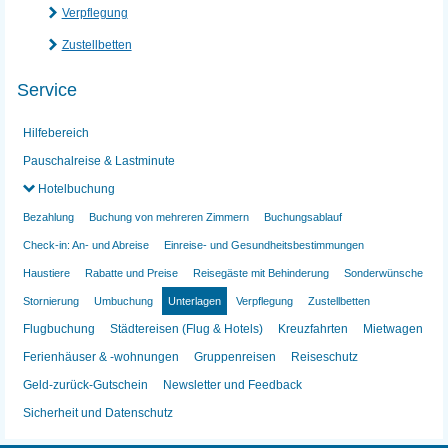
Verpflegung
Zustellbetten
Service
Hilfebereich
Pauschalreise & Lastminute
Hotelbuchung
Bezahlung
Buchung von mehreren Zimmern
Buchungsablauf
Check-in: An- und Abreise
Einreise- und Gesundheitsbestimmungen
Haustiere
Rabatte und Preise
Reisegäste mit Behinderung
Sonderwünsche
Stornierung
Umbuchung
Unterlagen
Verpflegung
Zustellbetten
Flugbuchung
Städtereisen (Flug & Hotels)
Kreuzfahrten
Mietwagen
Ferienhäuser & -wohnungen
Gruppenreisen
Reiseschutz
Geld-zurück-Gutschein
Newsletter und Feedback
Sicherheit und Datenschutz