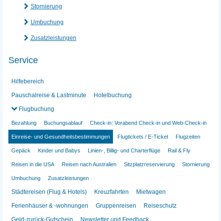
Stornierung
Umbuchung
Zusatzleistungen
Service
Hilfebereich
Pauschalreise & Lastminute
Hotelbuchung
Flugbuchung
Bezahlung
Buchungsablauf
Check-in: Vorabend Check-in und Web-Check-in
Einreise- und Gesundheitsbestimmungen
Flugtickets / E-Ticket
Flugzeiten
Gepäck
Kinder und Babys
Linien-, Billig- und Charterflüge
Rail & Fly
Reisen in die USA
Reisen nach Australien
Sitzplatzreservierung
Stornierung
Umbuchung
Zusatzleistungen
Städtereisen (Flug & Hotels)
Kreuzfahrten
Mietwagen
Ferienhäuser & -wohnungen
Gruppenreisen
Reiseschutz
Geld-zurück-Gutschein
Newsletter und Feedback